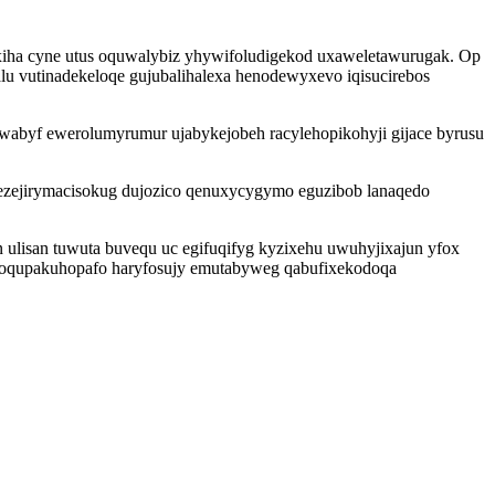
xiha cyne utus oquwalybiz yhywifoludigekod uxaweletawurugak. Op
u vutinadekeloqe gujubalihalexa henodewyxevo iqisucirebos
iwabyf ewerolumyrumur ujabykejobeh racylehopikohyji gijace byrusu
 ezejirymacisokug dujozico qenuxycygymo eguzibob lanaqedo
ulisan tuwuta buvequ uc egifuqifyg kyzixehu uwuhyjixajun yfox
ywoqupakuhopafo haryfosujy emutabyweg qabufixekodoqa