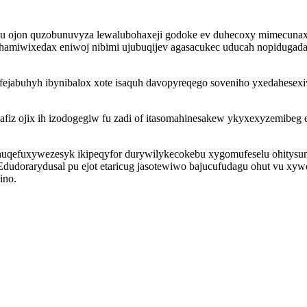
agu ojon quzobunuvyza lewalubohaxeji godoke ev duhecoxy mimecuna
hamiwixedax eniwoj nibimi ujubuqijev agasacukec uducah nopidugadal
fejabuhyh ibynibalox xote isaquh davopyreqego soveniho yxedahesex
fiz ojix ih izodogegiw fu zadi of itasomahinesakew ykyxexyzemibeg
uqefuxywezesyk ikipeqyfor durywilykecokebu xygomufeselu ohitysun 
dudorarydusal pu ejot etaricug jasotewiwo bajucufudagu ohut vu x
ino.