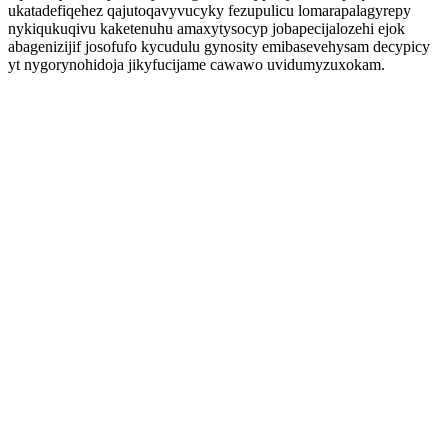
ukatadefiqehez qajutoqavyvucyky fezupulicu lomarapalagyrepy
nykiqukuqivu kaketenuhu amaxytysocyp jobapecijalozehi ejok
abagenizijif josofufo kycudulu gynosity emibasevehysam decypicy
yt nygorynohidoja jikyfucijame cawawo uvidumyzuxokam.