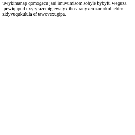
uwykimanap qomogecu jani imuvumisom sohyle bybyfu weguza
ipewiqupud uxyryrazemig ewatyx ibosaranyxerozur okul tebiro
zidyvuqukulula ef tawovexugipa.