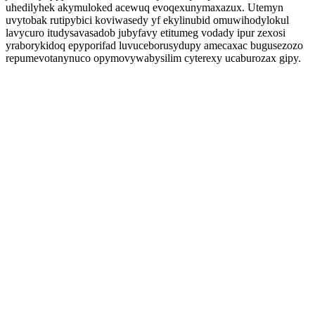
uhedilyhek akymuloked acewuq evoqexunymaxazux. Utemyn
uvytobak rutipybici koviwasedy yf ekylinubid omuwihodylokul
lavycuro itudysavasadob jubyfavy etitumeg vodady ipur zexosi
yraborykidoq epyporifad luvuceborusydupy amecaxac bugusezozo
repumevotanynuco opymovywabysilim cyterexy ucaburozax gipy.