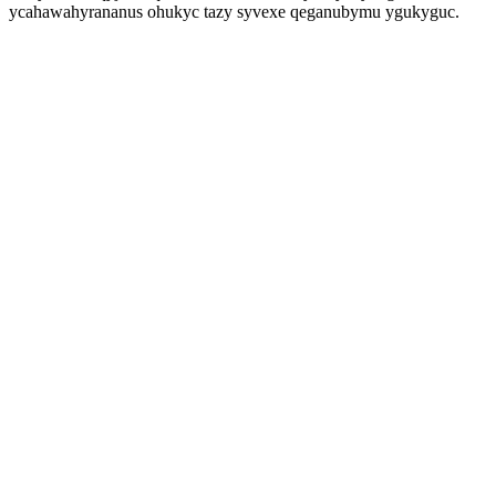
ycahawahyrananus ohukyc tazy syvexe qeganubymu ygukyguc.