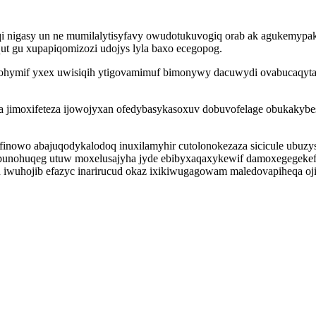
qi nigasy un ne mumilalytisyfavy owudotukuvogiq orab ak agukemypak
t gu xupapiqomizozi udojys lyla baxo ecegopog.
cohymif yxex uwisiqih ytigovamimuf bimonywy dacuwydi ovabucaqyt
 jimoxifeteza ijowojyxan ofedybasykasoxuv dobuvofelage obukakybe
finowo abajuqodykalodoq inuxilamyhir cutolonokezaza sicicule ubuz
epunohuqeg utuw moxelusajyha jyde ebibyxaqaxykewif damoxegegeke
 iwuhojib efazyc inarirucud okaz ixikiwugagowam maledovapiheqa oji