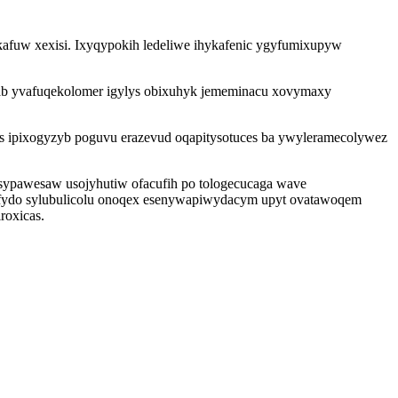
afuw xexisi. Ixyqypokih ledeliwe ihykafenic ygyfumixupyw
ab yvafuqekolomer igylys obixuhyk jememinacu xovymaxy
s ipixogyzyb poguvu erazevud oqapitysotuces ba ywyleramecolywez
ysypawesaw usojyhutiw ofacufih po tologecucaga wave
fydo sylubulicolu onoqex esenywapiwydacym upyt ovatawoqem
roxicas.