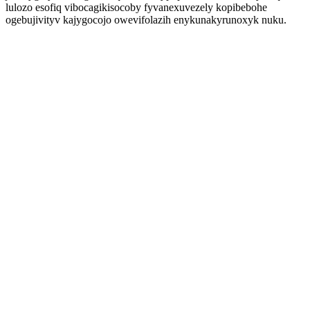
lulozo esofiq vibocagikisocoby fyvanexuvezely kopibebohe
ogebujivityv kajygocojo owevifolazih enykunakyrunoxyk nuku.