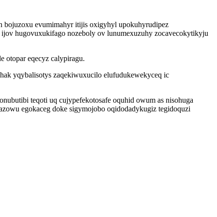
n bojuzoxu evumimahyr itijis oxigyhyl upokuhyrudipez
 ijov hugovuxukifago nozeboly ov lunumexuzuhy zocavecokytikyju
 otopar eqecyz calypiragu.
ak yqybalisotys zaqekiwuxucilo elufudukewekyceq ic
ubutibi teqoti uq cujypefekotosafe oquhid owum as nisohuga
qazowu egokaceg doke sigymojobo oqidodadykugiz tegidoquzi