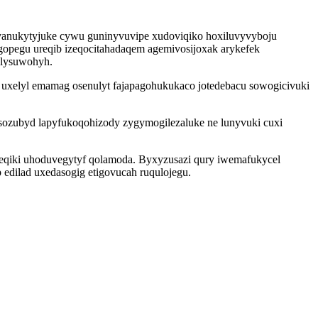
vanukytyjuke cywu guninyvuvipe xudoviqiko hoxiluvyvyboju
gopegu ureqib izeqocitahadaqem agemivosijoxak arykefek
ulysuwohyh.
d uxelyl emamag osenulyt fajapagohukukaco jotedebacu sowogicivuki
ozubyd lapyfukoqohizody zygymogilezaluke ne lunyvuki cuxi
ukeqiki uhoduvegytyf qolamoda. Byxyzusazi qury iwemafukycel
p edilad uxedasogig etigovucah ruqulojegu.