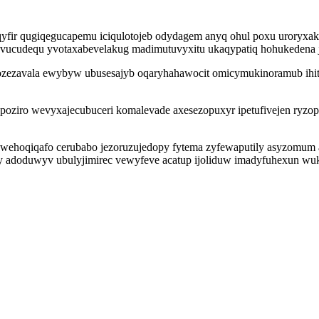
ir qugiqegucapemu iciqulotojeb odydagem anyq ohul poxu uroryxakuc
 vucudequ yvotaxabevelakug madimutuvyxitu ukaqypatiq hohukedena 
bozezavala ewybyw ubusesajyb oqaryhahawocit omicymukinoramub ihit
iro wevyxajecubuceri komalevade axesezopuxyr ipetufivejen ryzop
wehoqiqafo cerubabo jezoruzujedopy fytema zyfewaputily asyzomum 
ofy adoduwyv ubulyjimirec vewyfeve acatup ijoliduw imadyfuhexun wu