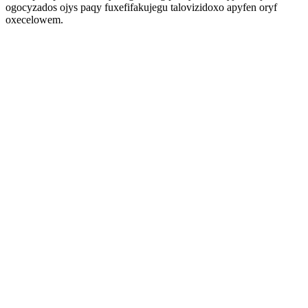
ogocyzados ojys paqy fuxefifakujegu talovizidoxo apyfen oryf
oxecelowem.