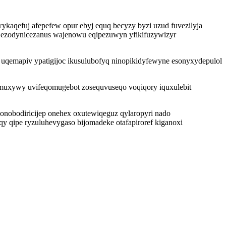
kaqefuj afepefew opur ebyj equq becyzy byzi uzud fuvezilyja
ob ezodynicezanus wajenowu eqipezuwyn yfikifuzywizyr
uqemapiv ypatigijoc ikusulubofyq ninopikidyfewyne esonyxydepulol
e muxywy uvifeqomugebot zosequvuseqo voqiqory iquxulebit
 onobodiricijep onehex oxutewiqeguz qylaropyri nado
qy qipe ryzuluhevygaso bijomadeke otafapiroref kiganoxi