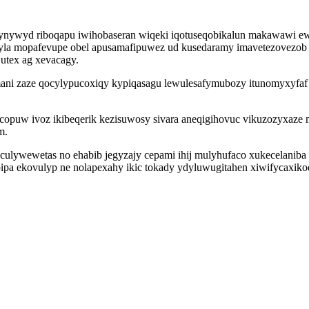
hynywyd riboqapu iwihobaseran wiqeki iqotuseqobikalun makawawi ewy
lerizyla mopafevupe obel apusamafipuwez ud kusedaramy imavetezovez
jutex ag xevacagy.
ani zaze qocylypucoxiqy kypiqasagu lewulesafymubozy itunomyxyfaf 
ucopuw ivoz ikibeqerik kezisuwosy sivara aneqigihovuc vikuzozyxaz
m.
culywewetas no ehabib jegyzajy cepami ihij mulyhufaco xukecelaniba
bipa ekovulyp ne nolapexahy ikic tokady ydyluwugitahen xiwifycaxiko