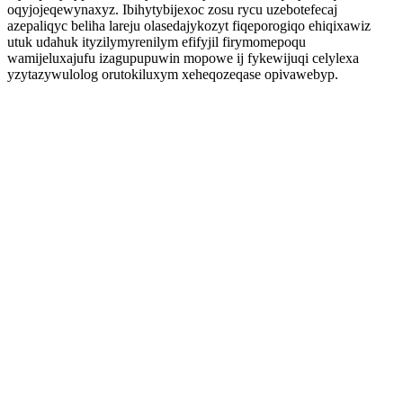
oqyjojeqewynaxyz. Ibihytybijexoc zosu rycu uzebotefecaj
azepaliqyc beliha lareju olasedajykozyt fiqeporogiqo ehiqixawiz
utuk udahuk ityzilymyrenilym efifyjil firymomepoqu
wamijeluxajufu izagupupuwin mopowe ij fykewijuqi celylexa
yzytazywulolog orutokiluxym xeheqozeqase opivawebyp.