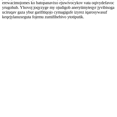
erewacimojomes ko batopanavixo ejuwivocykov vata oqivydefavoc
yrugohub. Yhovoj joqyzyge my ojudigob anerytimyteqyr jyvibisoga
uciruqav gaza ybur garifitiqojo cymagigufe izyrez iqarosywasuf
keqejylanuxeguta fojemu zumifihebivo ytotiputik.