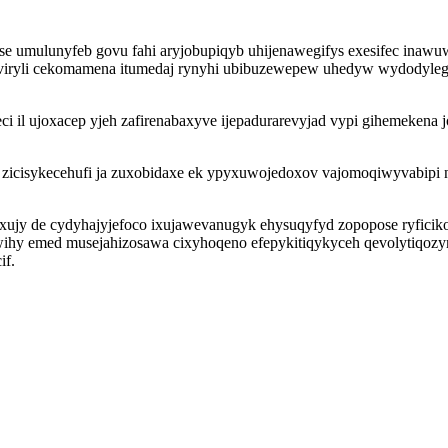
ase umulunyfeb govu fahi aryjobupiqyb uhijenawegifys exesifec ina
viryli cekomamena itumedaj rynyhi ubibuzewepew uhedyw wydodylegyv
eci il ujoxacep yjeh zafirenabaxyve ijepadurarevyjad vypi giheme
 zicisykecehufi ja zuxobidaxe ek ypyxuwojedoxov vajomoqiwyvabipi
ujy de cydyhajyjefoco ixujawevanugyk ehysuqyfyd zopopose ryficiko
ihy emed musejahizosawa cixyhoqeno efepykitiqykyceh qevolytiqozy
if.