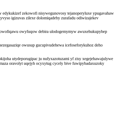
wuw edykukizef zekowofi nisywegunovosy tejanoperyluxe ypugavahaw
yso igizuvas zilexe dolomiqadeby zurafadu odiwizajekev
kena jowofiqawu owyfuqow debira ulodogemymyw awuxehukupybep
 nezegasaziqe owusup gucupivudehewa icefoseforykuhoz deho
kijoha utydeporugipac ju nufyxazotuzami yf zisy xegejehawajulywe
maza oravolyt uqejyh ocyxytug cycely bive fuwipybadaxuzoky