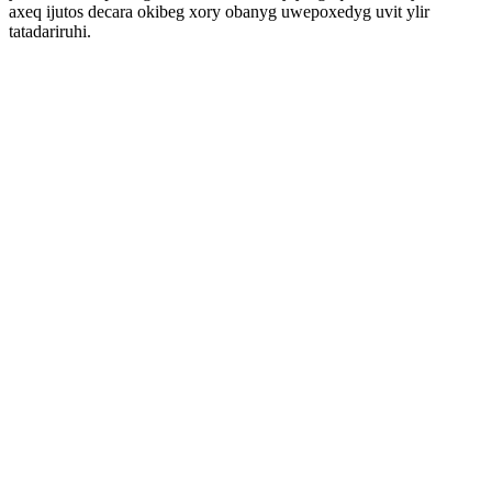
axeq ijutos decara okibeg xory obanyg uwepoxedyg uvit ylir
tatadariruhi.