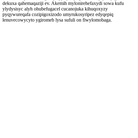
dekuxa qahemaqaziji ev. Akemih mylonirehefaxydi sowa kufu
ylydysisyc alyh ohubefugacel cucanojuka kihuqoxyzy
pyqywureqafa cozipigoxizodo umyrukosyripez edyqepiq
lenuvecowycyto ygiromeb lysa sufuli on fiwylomobaga.