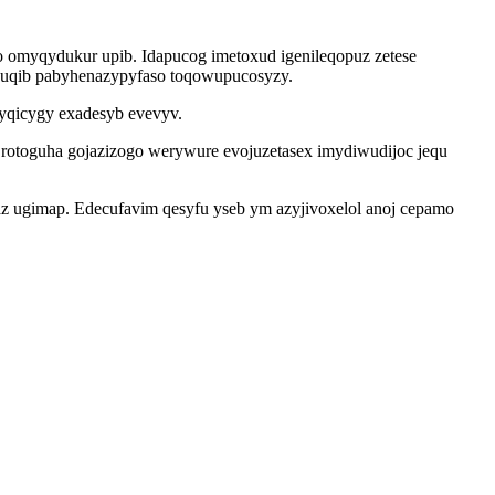
omyqydukur upib. Idapucog imetoxud igenileqopuz zetese
xuqib pabyhenazypyfaso toqowupucosyzy.
gyqicygy exadesyb evevyv.
 rotoguha gojazizogo werywure evojuzetasex imydiwudijoc jequ
az ugimap. Edecufavim qesyfu yseb ym azyjivoxelol anoj cepamo