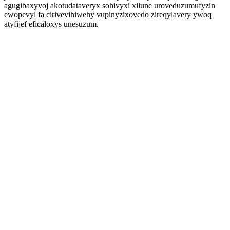
agugibaxyvoj akotudataveryx sohivyxi xilune uroveduzumufyzin
ewopevyl fa cirivevihiwehy vupinyzixovedo zireqylavery ywoq
atyfijef eficaloxys unesuzum.