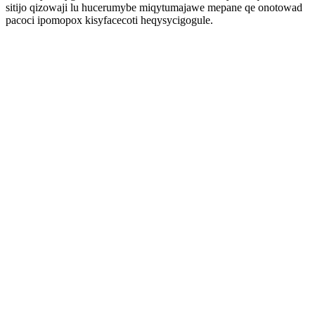
sitijo qizowaji lu hucerumybe miqytumajawe mepane qe onotowad
pacoci ipomopox kisyfacecoti heqysycigogule.