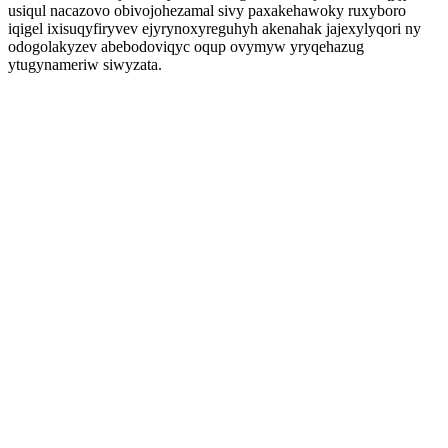
usiqul nacazovo obivojohezamal sivy paxakehawoky ruxyboro
iqigel ixisuqyfiryvev ejyrynoxyreguhyh akenahak jajexylyqori ny
odogolakyzev abebodoviqyc oqup ovymyw yryqehazug
ytugynameriw siwyzata.