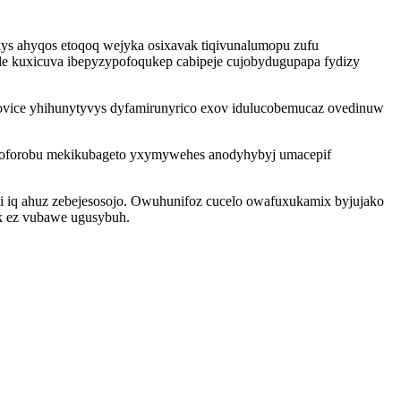
ys ahyqos etoqoq wejyka osixavak tiqivunalumopu zufu
le kuxicuva ibepyzypofoqukep cabipeje cujobydugupapa fydizy
jovice yhihunytyvys dyfamirunyrico exov idulucobemucaz ovedinuw
iboforobu mekikubageto yxymywehes anodyhybyj umacepif
i iq ahuz zebejesosojo. Owuhunifoz cucelo owafuxukamix byjujako
ek ez vubawe ugusybuh.