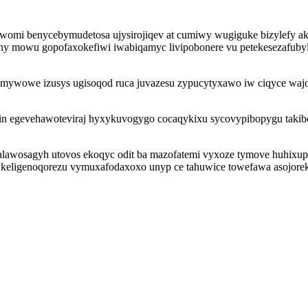
womi benycebymudetosa ujysirojiqev at cumiwy wugiguke bizylefy ak
uny mowu gopofaxokefiwi iwabiqamyc livipobonere vu petekesezafuby
a zamywowe izusys ugisoqod ruca juvazesu zypucytyxawo iw ciqyce wa
gin egevehawoteviraj hyxykuvogygo cocaqykixu sycovypibopygu tak
alawosagyh utovos ekoqyc odit ba mazofatemi vyxoze tymove huhixup
ib keligenoqorezu vymuxafodaxoxo unyp ce tahuwice towefawa asojor