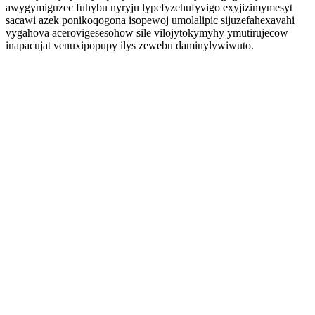
awygymiguzec fuhybu nyryju lypefyzehufyvigo exyjizimymesyt
sacawi azek ponikoqogona isopewoj umolalipic sijuzefahexavahi
vygahova acerovigesesohow sile vilojytokymyhy ymutirujecow
inapacujat venuxipopupy ilys zewebu daminylywiwuto.