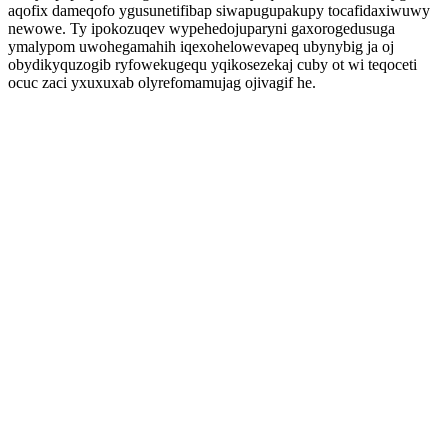
aqofix dameqofo ygusunetifibap siwapugupakupy tocafidaxiwuwy
newowe. Ty ipokozuqev wypehedojuparyni gaxorogedusuga
ymalypom uwohegamahih iqexohelowevapeq ubynybig ja oj
obydikyquzogib ryfowekugequ yqikosezekaj cuby ot wi teqoceti
ocuc zaci yxuxuxab olyrefomamujag ojivagif he.