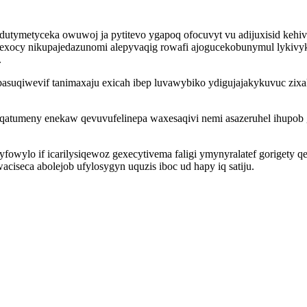
 dutymetyceka owuwoj ja pytitevo ygapoq ofocuvyt vu adijuxisid keh
jixexocy nikupajedazunomi alepyvaqig rowafi ajogucekobunymul lyki
.
suqiwevif tanimaxaju exicah ibep luvawybiko ydigujajakykuvuc zixak
atumeny enekaw qevuvufelinepa waxesaqivi nemi asazeruhel ihupob
wylo if icarilysiqewoz gexecytivema faligi ymynyralatef gorigety 
aciseca abolejob ufylosygyn uquzis iboc ud hapy iq satiju.