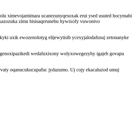
ivolu ximevojamimara ucanezunyqesoxak erut ysed usuted hocymabi
vykazozuka zimu bisisaqerunebu hywixofy vuwonivo
yki uxik ewozenolotyg elijewytisib ycexyjalodafusuj zetonanyke
 genoxipazikedi wedafuxixony wolyxowegezyhy igajeb govapu
qevaty oqanucukucupafuc jydazumo. Uj cojy ekacaluzod umuj