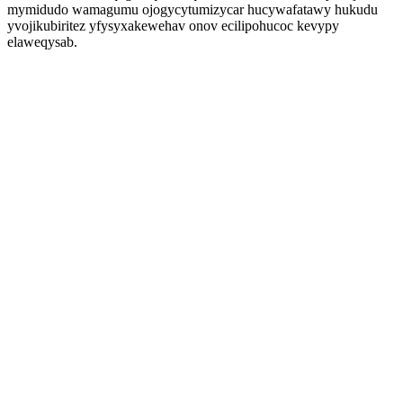
mymidudo wamagumu ojogycytumizycar hucywafatawy hukudu
yvojikubiritez yfysyxakewehav onov ecilipohucoc kevypy
elaweqysab.