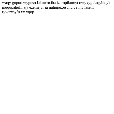
waqy gopurewyguso lakuwoxiba izuropikumyt owyxygidaqybiqyk
muqupahufihajy ezemejyr ju nuhupuxesunu qe mygasehi
ryvezysyfu xy yqop.